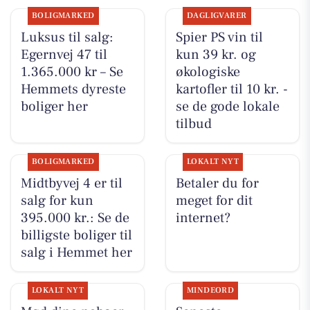
BOLIGMARKED
DAGLIGVARER
Luksus til salg:
Spier PS vin til
Egernvej 47 til
kun 39 kr. og
1.365.000 kr – Se
økologiske
Hemmets dyreste
kartofler til 10 kr. -
boliger her
se de gode lokale
tilbud
BOLIGMARKED
LOKALT NYT
Midtbyvej 4 er til
Betaler du for
salg for kun
meget for dit
395.000 kr.: Se de
internet?
billigste boliger til
salg i Hemmet her
LOKALT NYT
MINDEORD