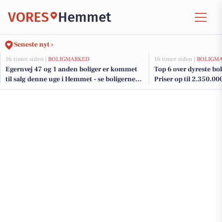
VORES
Hemmet
Seneste nyt ›
16 timer siden |
BOLIGMARKED
16 timer siden |
BOLIGM
Egernvej 47 og 1 anden boliger er kommet
Top 6 over dyreste bol
til salg denne uge i Hemmet - se boligerne
Priser op til 2.350.00
her.