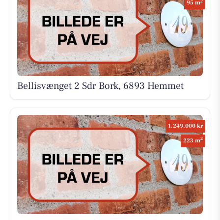
2
95 m
Bellisvænget 2 Sdr Bork, 6893 Hemmet
1.249.000 kr
2
223 m