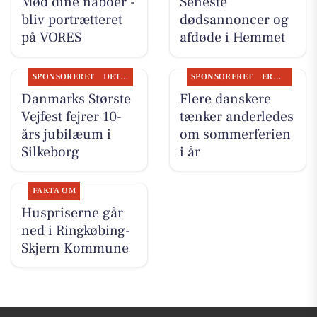
Mød dine naboer -
Seneste
bliv portrætteret
dødsannoncer og
på VORES
afdøde i Hemmet
SPONSORERET
DET SKER
SPONSORERET
ERHVERV
Danmarks Største
Flere danskere
Vejfest fejrer 10-
tænker anderledes
års jubilæum i
om sommerferien
Silkeborg
i år
FAKTA OM
Huspriserne går
ned i Ringkøbing-
Skjern Kommune