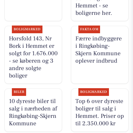
Hemmet - se
boligerne her.
BOLIGMARKED
FAKTA OM
Horsfold 143, Nr
Færre indbyggere
Bork i Hemmet er
i Ringkøbing-
solgt for 1.676.000
Skjern Kommune
- se køberen og 3
oplever indbrud
andre solgte
boliger
BILER
BOLIGMARKED
10 dyreste biler til
Top 6 over dyreste
salg i nærheden af
boliger til salg i
Ringkøbing-Skjern
Hemmet. Priser op
Kommune
til 2.350.000 kr