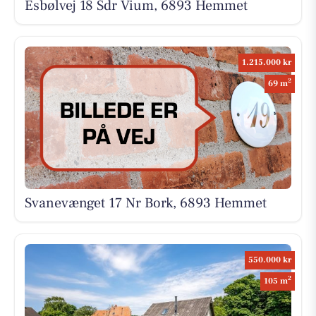
Esbølvej 18 Sdr Vium, 6893 Hemmet
1.215.000 kr
2
69 m
Svanevænget 17 Nr Bork, 6893 Hemmet
550.000 kr
2
105 m