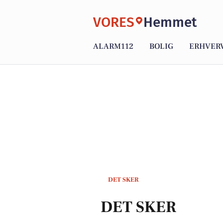
VORES
Hemmet
ALARM112
BOLIG
ERHVER
DET SKER
DET SKER