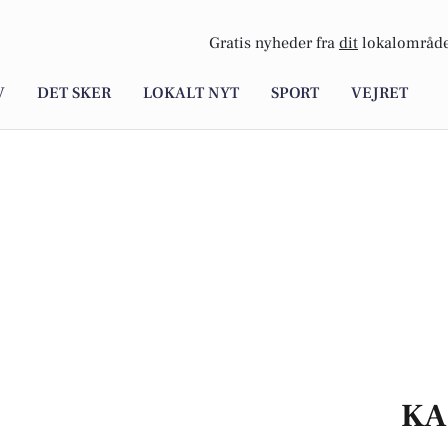
Gratis nyheder fra
dit
lokalområde
V
DET SKER
LOKALT NYT
SPORT
VEJRET
KA