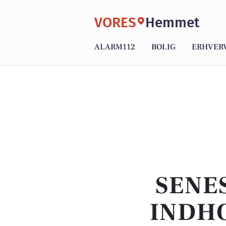
VORES
Hemmet
ALARM112
BOLIG
ERHVER
SENE
INDHO