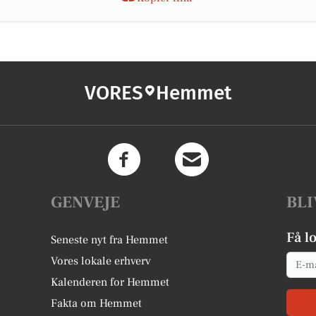
VORES
Hemmet
GENVEJE
BLI
Få l
Seneste nyt fra Hemmet
Email
Vores lokale erhverv
Kalenderen for Hemmet
Fakta om Hemmet