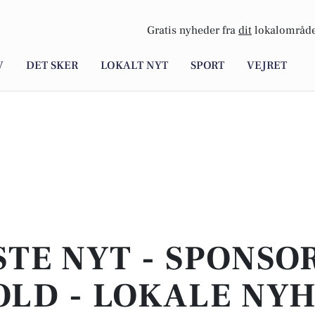
Gratis nyheder fra
dit
lokalområde
V
DET SKER
LOKALT NYT
SPORT
VEJRET
STE NYT - SPONSO
LD - LOKALE NY