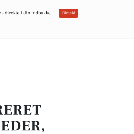
 -
direkte i din indbakke
Tilmeld
RERET
HEDER,