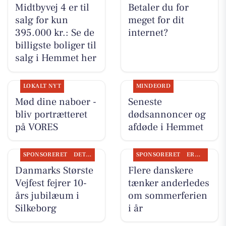
Midtbyvej 4 er til
Betaler du for
salg for kun
meget for dit
395.000 kr.: Se de
internet?
billigste boliger til
salg i Hemmet her
LOKALT NYT
MINDEORD
Mød dine naboer -
Seneste
bliv portrætteret
dødsannoncer og
på VORES
afdøde i Hemmet
SPONSORERET
DET SKER
SPONSORERET
ERHVERV
Danmarks Største
Flere danskere
Vejfest fejrer 10-
tænker anderledes
års jubilæum i
om sommerferien
Silkeborg
i år