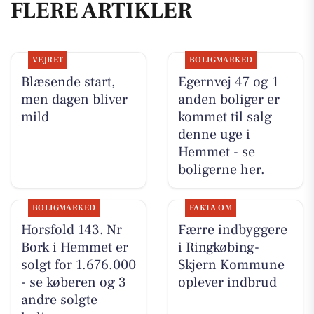
FLERE ARTIKLER
VEJRET
BOLIGMARKED
Blæsende start,
Egernvej 47 og 1
men dagen bliver
anden boliger er
mild
kommet til salg
denne uge i
Hemmet - se
boligerne her.
BOLIGMARKED
FAKTA OM
Horsfold 143, Nr
Færre indbyggere
Bork i Hemmet er
i Ringkøbing-
solgt for 1.676.000
Skjern Kommune
- se køberen og 3
oplever indbrud
andre solgte