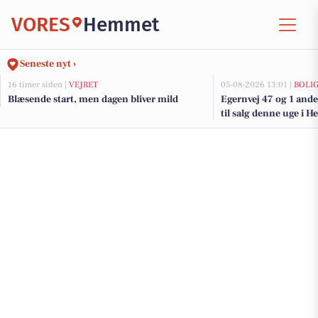
VORES
Hemmet
Seneste nyt ›
16 timer siden |
VEJRET
05-08-2026 13:01 |
BOLI
Blæsende start, men dagen bliver mild
Egernvej 47 og 1 and
til salg denne uge i 
her.