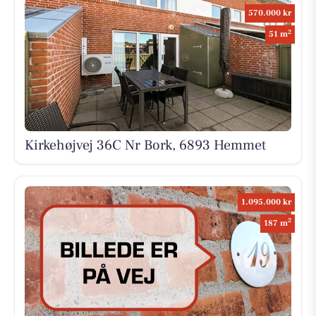
570.000 kr
2
51 m
Kirkehøjvej 36C Nr Bork, 6893 Hemmet
1.095.000 kr
2
187 m