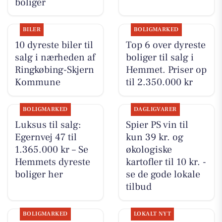
boliger
BILER
BOLIGMARKED
10 dyreste biler til
Top 6 over dyreste
salg i nærheden af
boliger til salg i
Ringkøbing-Skjern
Hemmet. Priser op
Kommune
til 2.350.000 kr
BOLIGMARKED
DAGLIGVARER
Luksus til salg:
Spier PS vin til
Egernvej 47 til
kun 39 kr. og
1.365.000 kr – Se
økologiske
Hemmets dyreste
kartofler til 10 kr. -
boliger her
se de gode lokale
tilbud
BOLIGMARKED
LOKALT NYT