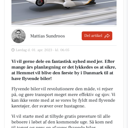
Mattias Sundroos
Del artikel
Lørdag d. 01. apr. 2023 - kl. 06:05
Vi vil gerne dele en fantastisk nyhed med jer. Efter
mange års planlægning er det lykkedes os at sikre,
at Hemmet vil blive den første by i Danmark til at
have flyvende biler!
Flyvende biler vil revolutionere den måde, vi rejser
på, og gøre transport meget mere effektiv og sjov. Vi
kan ikke vente med at se vores by fyldt med flyvende
køretøjer, der svæver over hustagene.
Vi vil starte med at tilbyde gratis prøveture til alle
beboere i løbet af den kommende uge. Så kom ned
til torvet og prøv en af vores flyvende biler.