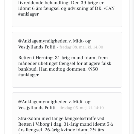
livreddende behandling. Den 39-årige er
idømt 6 års fængsel og udvisning af DK. /CAN
#anklager
@Anklagemyndigheden v. Midt- og
Vestjyllands Politi -
fredag 08. maj, kl. 14:00
Retten i Herning. 31-årig mand idømt frem
måneder ubetinget fængsel for at agere falsk
bankbud. Han modtog dommen. /NSO
#anklager
@Anklagemyndigheden v. Midt- og
Vestjyllands Politi -
tirsdag 05. maj, kl. 14:10
Straksdom med lange fængselsstraffe ved
Retten i Viborg i dag. 31-årig mand idømt 5½
års fængsel. 26-årig kvinde idømt 2½ års