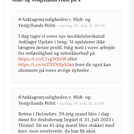
Midt- og Vestjyllands Politi på X
@Anklagemyndigheden v. Midt- og
Vestjyllands Politi -
onsdag 20. maj, kl. 09:01
I dag tager vi vores nye meddelelseskanal
Anklager Update i brug. Vi opdaterer ikke
længere denne profil. Følg med i vores arbejde
for retfærdighed og retssikkerhed på
https://t.co/C1vgWjle9f
eller
https://t.co/mTDTX0pXbm
hvor du også kan
abonnere på vores øvrige nyheder.
@Anklagemyndigheden v. Midt- og
Vestjyllands Politi -
tirsdag 19. maj, kl. 15:09
Retten i Holstebro: 39-årig mand blev i dag
dømt for drabsforsøg begået d. 31. Juli 2025 i
Thisted. En nu 41-årig mand blev stukket med
kniv, men overlevede, da han fik akut,