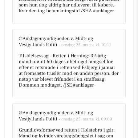
som hun dog aldrig har udleveret til købere.
Kvinden tog betænkningstid /SHA #anklager
@Anklagemyndigheden v. Midt- og
Vestjyllands Politi -
onsdag 25. marts, kl. 10:11
Tilståelsessag - Retten i Herning: 32-årig
mand idømt 60 dages ubetinget fængsel for
efter et retsmøde i retten ved Esbjerg i januar
at fremsætte trusler mod en anden person, der
netop var blevet frifundet i en straffesag.
Dommen modtaget. /JSE #anklager
@Anklagemyndigheden v. Midt- og
Vestjyllands Politi -
onsdag 25. marts, kl. 09:00
Grundlovsforhør ved retten i Holstebro i går:
Mand og kvinde varetægtsfængslet i sag om