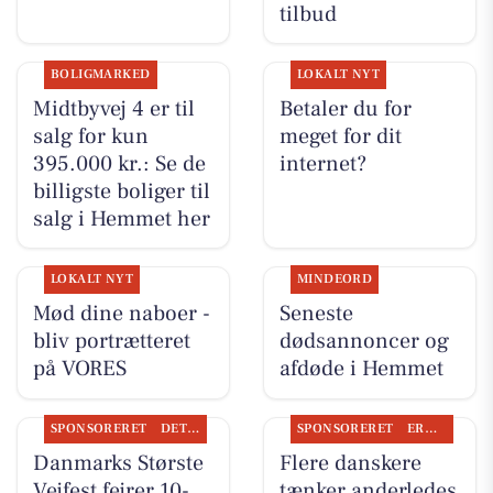
tilbud
BOLIGMARKED
LOKALT NYT
Midtbyvej 4 er til
Betaler du for
salg for kun
meget for dit
395.000 kr.: Se de
internet?
billigste boliger til
salg i Hemmet her
LOKALT NYT
MINDEORD
Mød dine naboer -
Seneste
bliv portrætteret
dødsannoncer og
på VORES
afdøde i Hemmet
SPONSORERET
DET SKER
SPONSORERET
ERHVERV
Danmarks Største
Flere danskere
Vejfest fejrer 10-
tænker anderledes