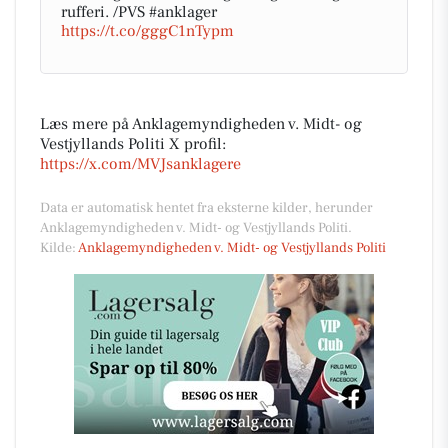
rufferi. /PVS #anklager
https://t.co/gggC1nTypm
Læs mere på Anklagemyndigheden v. Midt- og
Vestjyllands Politi X profil:
https://x.com/MVJsanklagere
Data er automatisk hentet fra eksterne kilder, herunder
Anklagemyndigheden v. Midt- og Vestjyllands Politi.
Kilde:
Anklagemyndigheden v. Midt- og Vestjyllands Politi