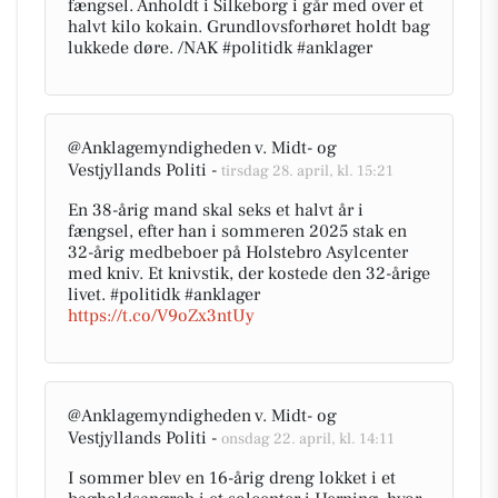
fængsel. Anholdt i Silkeborg i går med over et
halvt kilo kokain. Grundlovsforhøret holdt bag
lukkede døre. /NAK #politidk #anklager
@Anklagemyndigheden v. Midt- og
Vestjyllands Politi -
tirsdag 28. april, kl. 15:21
En 38-årig mand skal seks et halvt år i
fængsel, efter han i sommeren 2025 stak en
32-årig medbeboer på Holstebro Asylcenter
med kniv. Et knivstik, der kostede den 32-årige
livet. #politidk #anklager
https://t.co/V9oZx3ntUy
@Anklagemyndigheden v. Midt- og
Vestjyllands Politi -
onsdag 22. april, kl. 14:11
I sommer blev en 16-årig dreng lokket i et