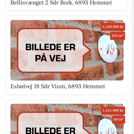
Bellisvænget 2 Sdr Bork, 6893 Hemmet
1.249.000 kr
2
223 m
Esbølvej 18 Sdr Vium, 6893 Hemmet
1.215.000 kr
2
69 m