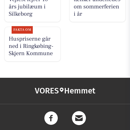
års jubilæum i
om sommerferien
Silkeborg
i år
FAKTA OM
Huspriserne går
ned i Ringkøbing-
Skjern Kommune
VORES
Hemmet