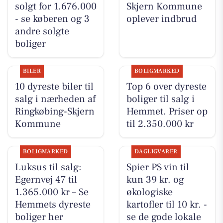
solgt for 1.676.000
Skjern Kommune
- se køberen og 3
oplever indbrud
andre solgte
boliger
BILER
BOLIGMARKED
10 dyreste biler til
Top 6 over dyreste
salg i nærheden af
boliger til salg i
Ringkøbing-Skjern
Hemmet. Priser op
Kommune
til 2.350.000 kr
BOLIGMARKED
DAGLIGVARER
Luksus til salg:
Spier PS vin til
Egernvej 47 til
kun 39 kr. og
1.365.000 kr – Se
økologiske
Hemmets dyreste
kartofler til 10 kr. -
boliger her
se de gode lokale