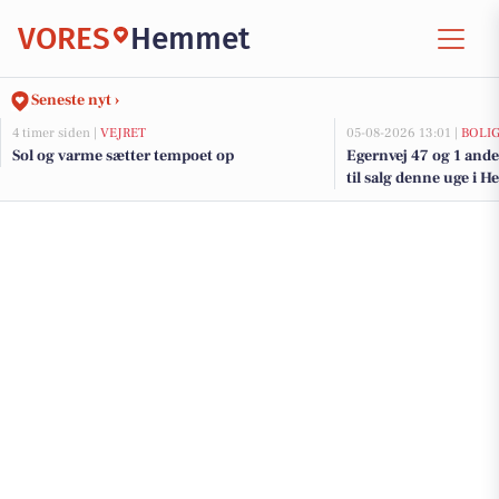
VORES
Hemmet
Seneste nyt ›
4 timer siden |
VEJRET
05-08-2026 13:01 |
BOLI
Sol og varme sætter tempoet op
Egernvej 47 og 1 and
til salg denne uge i 
her.