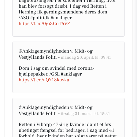
bagholdsangreb i et solcenter i Herning, hvor
han blev forsøgt dræbt. I dag ved Retten i
Herning fik gerningsmændene deres dom.
/ASO #politidk #anklager
https://t.co/0gi3CoT6VZ
@Anklagemyndigheden v. Midt- og
Vestjyllands Politi -
mandag 20. april, kl. 09:41
Dom i sag om svindel med corona-
hjælpepakker. /GSL #anklager
https://t.co/aQY18ktwka
@Anklagemyndigheden v. Midt- og
Vestjyllands Politi -
tirsdag 31. marts, kl. 15:31
Retten i Viborg: 47-årig kvinde idømt et års
ubetinget fængsel for bedrageri i sag med 41
forhold, hvor kvinden har solgt varer på nettet,