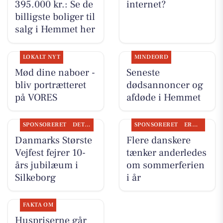
395.000 kr.: Se de
internet?
billigste boliger til
salg i Hemmet her
LOKALT NYT
MINDEORD
Mød dine naboer -
Seneste
bliv portrætteret
dødsannoncer og
på VORES
afdøde i Hemmet
SPONSORERET
DET SKER
SPONSORERET
ERHVERV
Danmarks Største
Flere danskere
Vejfest fejrer 10-
tænker anderledes
års jubilæum i
om sommerferien
Silkeborg
i år
FAKTA OM
Huspriserne går