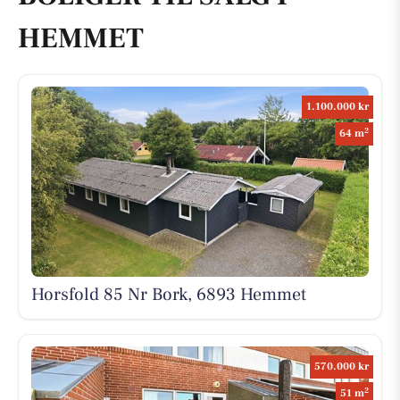
HEMMET
1.100.000 kr
2
64 m
Horsfold 85 Nr Bork, 6893 Hemmet
570.000 kr
2
51 m