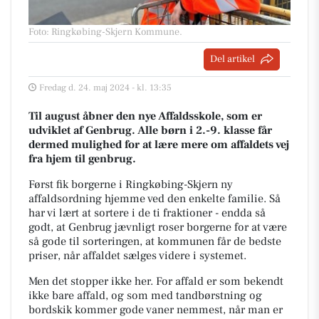
Foto: Ringkøbing-Skjern Kommune
.
Del artikel
Fredag d. 24. maj 2024 - kl. 13:35
Til august åbner den nye Affaldsskole, som er
udviklet af Genbrug. Alle børn i 2.-9. klasse får
dermed mulighed for at lære mere om affaldets vej
fra hjem til genbrug.
Først fik borgerne i Ringkøbing-Skjern ny
affaldsordning hjemme ved den enkelte familie. Så
har vi lært at sortere i de ti fraktioner - endda så
godt, at Genbrug jævnligt roser borgerne for at være
så gode til sorteringen, at kommunen får de bedste
priser, når affaldet sælges videre i systemet.
Men det stopper ikke her. For affald er som bekendt
ikke bare affald, og som med tandbørstning og
bordskik kommer gode vaner nemmest, når man er