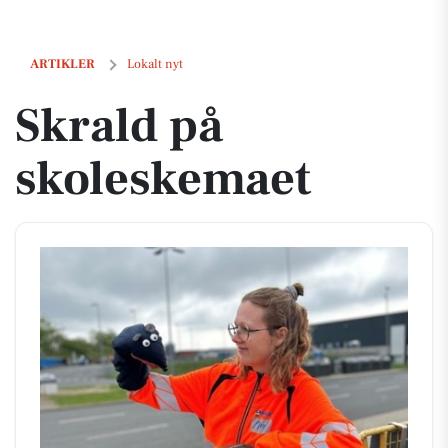
Skrald på skoleskemaet
ARTIKLER
Lokalt nyt
Skrald på
skoleskemaet