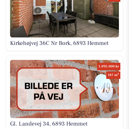
Kirkehøjvej 36C Nr Bork, 6893 Hemmet
1.095.000 kr
2
187 m
Gl. Landevej 34, 6893 Hemmet