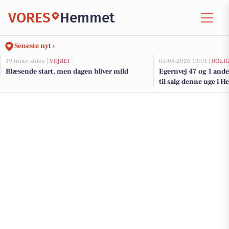
VORES
Hemmet
Seneste nyt ›
19 timer siden |
VEJRET
05-08-2026 13:01 |
BOLI
Blæsende start, men dagen bliver mild
Egernvej 47 og 1 and
til salg denne uge i 
her.