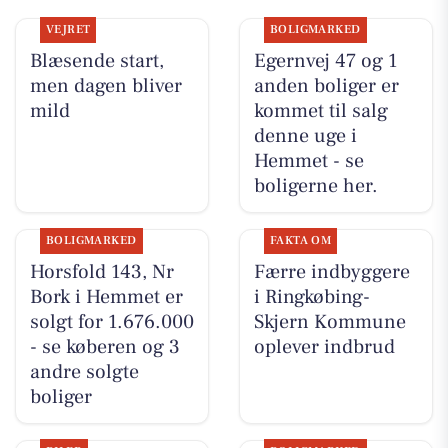
VEJRET
BOLIGMARKED
Blæsende start,
Egernvej 47 og 1
men dagen bliver
anden boliger er
mild
kommet til salg
denne uge i
Hemmet - se
boligerne her.
BOLIGMARKED
FAKTA OM
Horsfold 143, Nr
Færre indbyggere
Bork i Hemmet er
i Ringkøbing-
solgt for 1.676.000
Skjern Kommune
- se køberen og 3
oplever indbrud
andre solgte
boliger