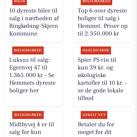
BILER
BOLIGMARKED
10 dyreste biler til
Top 6 over dyreste
salg i nærheden af
boliger til salg i
Ringkøbing-Skjern
Hemmet. Priser op
Kommune
til 2.350.000 kr
BOLIGMARKED
DAGLIGVARER
Luksus til salg:
Spier PS vin til
Egernvej 47 til
kun 39 kr. og
1.365.000 kr – Se
økologiske
Hemmets dyreste
kartofler til 10 kr. -
boliger her
se de gode lokale
tilbud
BOLIGMARKED
LOKALT NYT
Midtbyvej 4 er til
Betaler du for
salg for kun
meget for dit