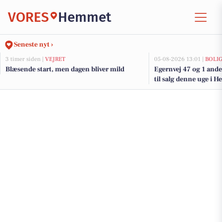
VORES
Hemmet
Seneste nyt ›
3 timer siden |
VEJRET
05-08-2026 13:01 |
BOLI
Blæsende start, men dagen bliver mild
Egernvej 47 og 1 and
til salg denne uge i 
her.