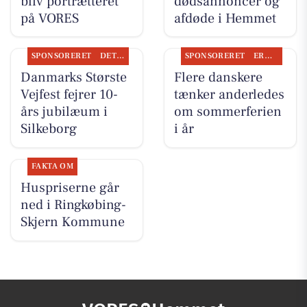
bliv portrætteret
dødsannoncer og
på VORES
afdøde i Hemmet
SPONSORERET
DET SKER
SPONSORERET
ERHVERV
Danmarks Største
Flere danskere
Vejfest fejrer 10-
tænker anderledes
års jubilæum i
om sommerferien
Silkeborg
i år
FAKTA OM
Huspriserne går
ned i Ringkøbing-
Skjern Kommune