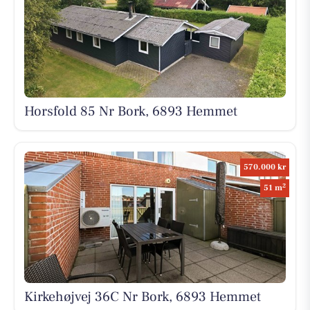
Horsfold 85 Nr Bork, 6893 Hemmet
570.000 kr
2
51 m
Kirkehøjvej 36C Nr Bork, 6893 Hemmet