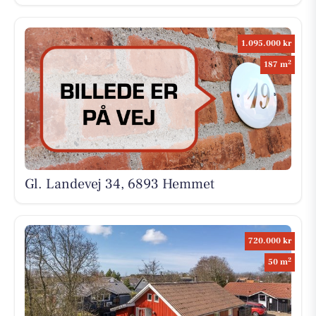
1.095.000 kr
2
187 m
Gl. Landevej 34, 6893 Hemmet
720.000 kr
2
50 m