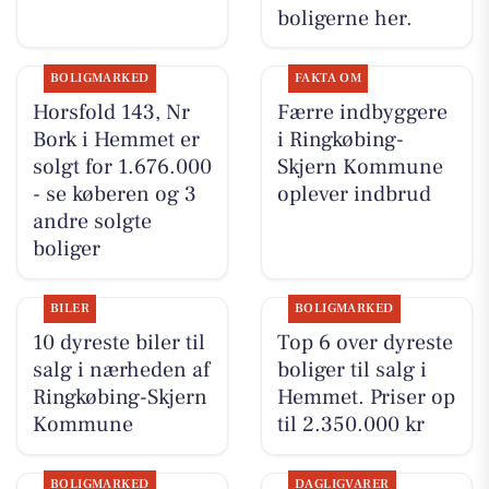
boligerne her.
BOLIGMARKED
FAKTA OM
Horsfold 143, Nr
Færre indbyggere
Bork i Hemmet er
i Ringkøbing-
solgt for 1.676.000
Skjern Kommune
- se køberen og 3
oplever indbrud
andre solgte
boliger
BILER
BOLIGMARKED
10 dyreste biler til
Top 6 over dyreste
salg i nærheden af
boliger til salg i
Ringkøbing-Skjern
Hemmet. Priser op
Kommune
til 2.350.000 kr
BOLIGMARKED
DAGLIGVARER