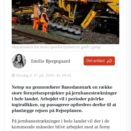
Højsæsonen for årets sporfornyelser er godt i gang.
Emilie Bjergegaard
Del artikel
Onsdag d. 17. jul. 2024 - kl. 09:02
Netop nu gennemfører Banedanmark en række
store fornyelsesprojekter på jernbanestrækninger
i hele landet. Arbejdet vil i perioder påvirke
togtrafikken, og passagerer opfordres derfor til at
planlægge rejsen på Rejseplanen.
På jernbanestrækninger i hele landet vil der i de
kommende måneder blive arbejdet med at forny