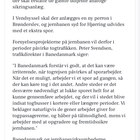
der skal erstatte de gamle udtjente analoge
sikringsanlæg.
I Vendsyssel skal der anlægges en ny perron i
Brønderslev, og jernbanen syd for Hjørring udvides
med et ekstra spor.
Fornyelsesprojekterne på jernbanen vil derfor i
perioder påvirke togtrafikken. Peter Svendsen,
trafikdirektør i Banedanmark siger:
"I Banedanmark forstår vi godt, at det kan være
irriterende, når togrejsen påvirkes af sporarbejder.
Når det er muligt, arbejder vi et spor ad gangen, så
der kan køre tog i det andet. Andre steder er det
desværre nødvendigt at lukke sporet helt for at
kunne gennemføre arbejdet, og der vil i stedet blive
indsat togbusser i kortere eller længere perioder. Vi
beklager naturligvis de gener arbejdet giver for
togpassagererne, og håber på tålmodighed, mens vi
arbejder med at opgradere og fremtidssikre
jernbanen."
Banedanmark og jernbanevirksomhederne