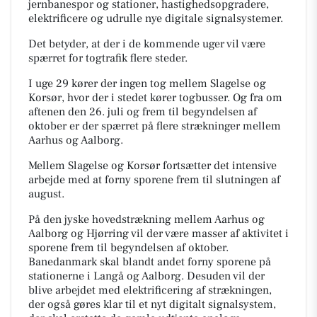
jernbanespor og stationer, hastighedsopgradere,
elektrificere og udrulle nye digitale signalsystemer.
Det betyder, at der i de kommende uger vil være
spærret for togtrafik flere steder.
I uge 29 kører der ingen tog mellem Slagelse og
Korsør, hvor der i stedet kører togbusser. Og fra om
aftenen den 26. juli og frem til begyndelsen af
oktober er der spærret på flere strækninger mellem
Aarhus og Aalborg.
Mellem Slagelse og Korsør fortsætter det intensive
arbejde med at forny sporene frem til slutningen af
august.
På den jyske hovedstrækning mellem Aarhus og
Aalborg og Hjørring vil der være masser af aktivitet i
sporene frem til begyndelsen af oktober.
Banedanmark skal blandt andet forny sporene på
stationerne i Langå og Aalborg. Desuden vil der
blive arbejdet med elektrificering af strækningen,
der også gøres klar til et nyt digitalt signalsystem,