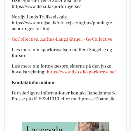
DSB: Sporfornyelse 2024 (dsb.dk):
https://www.dsb.dk/sporfornyelse/
Nordjyllands Trafikselskab:
https://www.ntrejse.dk/din-rejse/togbus/planlagte-
aendringer-for-tog
GoCollective: Aarhus-Langå-Struer - GoCollective
Læs mere om sporfornyelsen mellem Slagelse og
Korsør.
Læs mere om fornyelsesprojekterne på den jyske
hovedstrækning.
https://www.dsb.dk/sporfornyelse/
Kontaktinformation
For yderligere informationer kontakt Banedanmark
Presse på tlf. 82341313 eller mail presse@bane.dk.