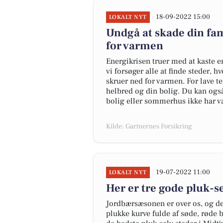
18-09-2022 15:00
LOKALT NYT
Undgå at skade din fam
for varmen
Energikrisen truer med at kaste 
vi forsøger alle at finde steder, 
skruer ned for varmen. For lave t
helbred og din bolig. Du kan også 
bolig eller sommerhus ikke har væ
Kilde: Gartnernes Forsikring
19-07-2022 11:00
LOKALT NYT
Her er tre gode pluk-s
Jordbærsæsonen er over os, og det
plukke kurve fulde af søde, røde b