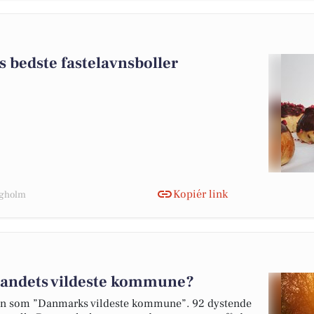
 bedste fastelavnsboller
Kopiér link
ngholm
landets vildeste kommune?
len som ”Danmarks vildeste kommune”. 92 dystende