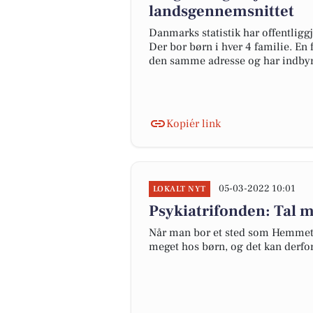
landsgennemsnittet
Danmarks statistik har offentlig
Der bor børn i hver 4 familie. En f
den samme adresse og har indbyrd
Kopiér link
05-03-2022 10:01
LOKALT NYT
Psykiatrifonden: Tal 
Når man bor et sted som Hemmet,
meget hos børn, og det kan derfo