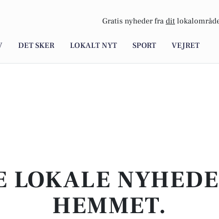
Gratis nyheder fra
dit
lokalområde
V
DET SKER
LOKALT NYT
SPORT
VEJRET
E LOKALE NYHEDER
HEMMET.