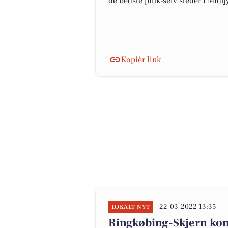
de bedste pluk-selv steder i Midtj
Kopiér link
22-03-2022 13:35
LOKALT NYT
Ringkøbing-Skjern ko