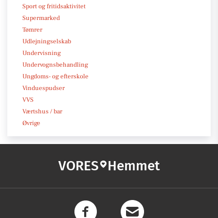
Sport og fritidsaktivitet
Supermarked
Tømrer
Udlejningselskab
Undervisning
Undervognsbehandling
Ungdoms- og efterskole
Vinduespudser
VVS
Værtshus / bar
Øvrige
VORES
Hemmet