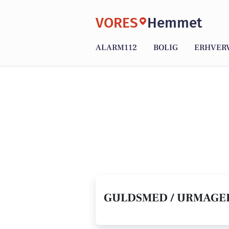
VORES
Hemmet
ALARM112
BOLIG
ERHVER
GULDSMED / URMAGER