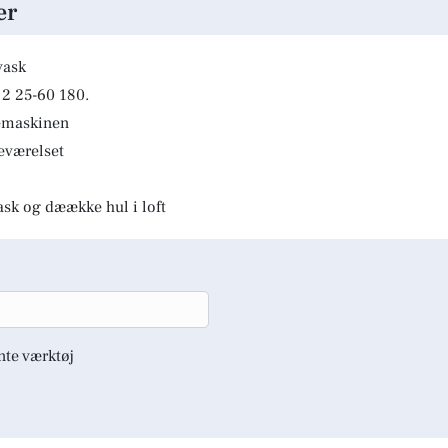
er
vask
2 25-60 180.
kemaskinen
deværelset
ask og dæække hul i loft
nte værktøj