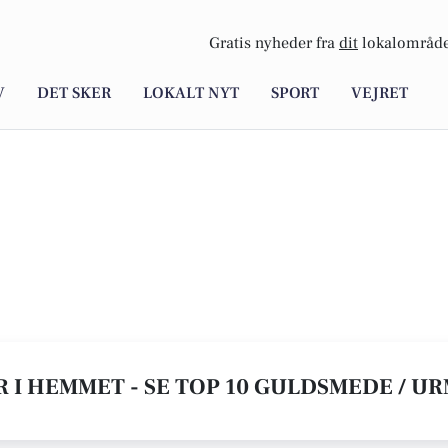
Gratis nyheder fra
dit
lokalområde
V
DET SKER
LOKALT NYT
SPORT
VEJRET
 I HEMMET - SE TOP 10 GULDSMEDE / U