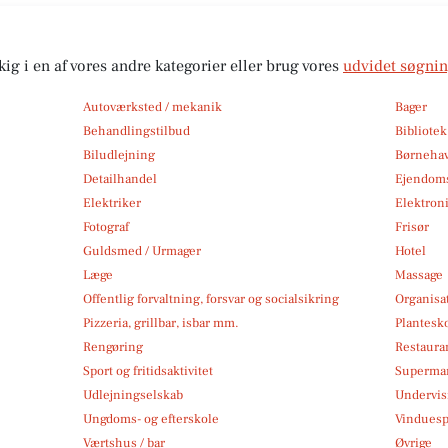
kig i en af vores andre kategorier eller brug vores
udvidet søgni
Autoværksted / mekanik
Bager
Behandlingstilbud
Bibliote
Biludlejning
Børneha
Detailhandel
Ejendom
Elektriker
Elektroni
Fotograf
Frisør
Guldsmed / Urmager
Hotel
Læge
Massage
Offentlig forvaltning, forsvar og socialsikring
Organisa
Pizzeria, grillbar, isbar mm.
Plantesk
Rengøring
Restauran
Sport og fritidsaktivitet
Superma
Udlejningselskab
Undervis
Ungdoms- og efterskole
Vindues
Værtshus / bar
Øvrige