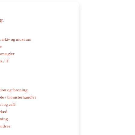
ng
.
k, arkiv og museum
ve
smægler
k / IT
tion og forening
ole / blomsterhandler
t og café
rked
ning
pudser